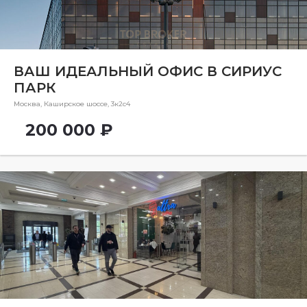
Ремонт
Район
Район
ВАШ ИДЕАЛЬНЫЙ ОФИС В СИРИУС
ПАРК
Метро
Метро
Москва, Каширское шоссе, 3к2с4
200 000 ₽
Количество комнат