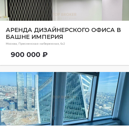
Ремонт
Район
Район
АРЕНДА ДИЗАЙНЕРСКОГО ОФИСА В
БАШНЕ ИМПЕРИЯ
Метро
Метро
Москва, Пресненская набережная, 6с2
900 000 ₽
Количество комнат