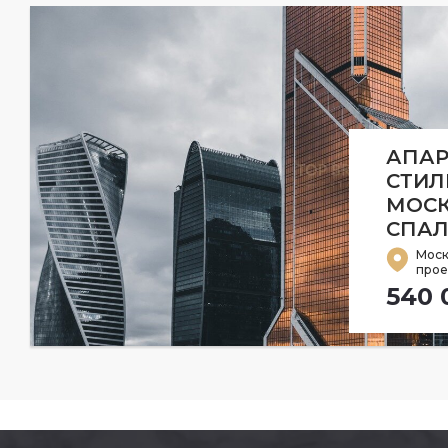
АПАР
СТИЛ
МОСК
СПА
Моск
проез
540 