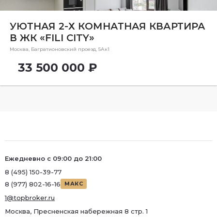
Ремонт
Район
УЮТНАЯ 2-Х КОМНАТНАЯ КВАРТИРА
В ЖК «FILI CITY»
Район
Москва, Багратионовский проезд, 5Ак1
Метро
33 500 000 ₽
Метро
Количество комнат
2
Ежедневно с 09:00 до 21:00
8 (495) 150-39-77
8 (977) 802-16-16
МАКС
1@topbroker.ru
Москва, Пресненская набережная 8 стр. 1