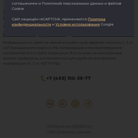
соглашением и Политикой персональных данных и файлов
Cookie.
Индивидуальный предприниматель Оболенская Лина
Викторовна
Сайт защищён reCAPTCHA, применяются
Политика
конфиденциальности
и
Условия использования
Google.
ОГРНИП 321774600419621 • ИНН 380121925017
Политика конфиденциальности
·
Пользовательское соглашение
Информация на сайте не является публичной офертой согласно п. 2 ст.
437 Гражданского кодекса РФ. Копирование и воспроизведение
материалов этого сайта запрещено. Все ссылки на иностранные
валюты приведены исключительно для удобства восприятия
информации (п. 2 ст. 437 ГК РФ).
+7 (495) 150-39-77
® 2026 Topbroker. Все права защищены.
Москва, Пресненская набережная 8 стр.1, 571
Согласие на обработку
персональных данных