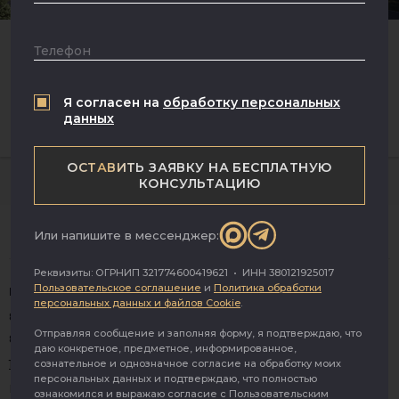
Ремонт
Район
ПРОДАЖА ЗЕМЕЛЬНОГО УЧАСТКА
Телефон
ПОД СПОРТИВНЫЙ ЦЕНТР
Район
посёлок городского типа Нахабино, Вторая Космическая улица, 4А
Я согласен на
обработку персональных
Метро
данных
49 000 000 ₽
Метро
ОСТАВИТЬ ЗАЯВКУ НА БЕСПЛАТНУЮ
Количество комнат
КОНСУЛЬТАЦИЮ
Или напишите в мессенджер:
Реквизиты: ОГРНИП 321774600419621 • ИНН 380121925017
Пользовательское соглашение
и
Политика обработки
Ежедневно с 09:00 до 21:00
персональных данных и файлов Cookie
.
8 (495) 150-39-77
Отправляя сообщение и заполняя форму, я подтверждаю, что
8 (977) 802-16-16
МАКС
даю конкретное, предметное, информированное,
1@topbroker.ru
сознательное и однозначное согласие на обработку моих
персональных данных и подтверждаю, что полностью
Москва, Пресненская набережная 8 стр. 1
ознакомился и выражаю согласие с Пользовательским