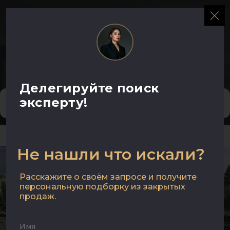
МЕНЮ
Жилая недвижимость
Коммерческая недвижимость
Делегируйте поиск
эксперту!
Тип сделки
Показать фильтры
Тип сделки
Тип недвижимости
Не нашли что искали?
Тип недвижимости
Расскажите о своём запросе и получите
Общая площадь, м
персональную подборку из закрытых
продаж.
Ремонт
Имя