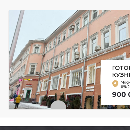
ГОТО
КУЗН
Моск
6/9/2
900 