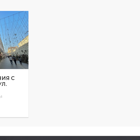
ИЯ С
Л.
с1