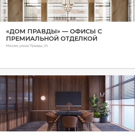
Общая площадь, м
Ремонт
Ремонт
«ДОМ ПРАВДЫ» — ОФИСЫ С
ПРЕМИАЛЬНОЙ ОТДЕЛКОЙ
Район
Москва, улица Правды, 24
Район
Количество комнат