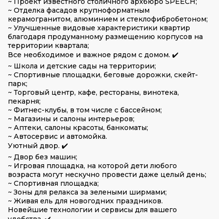
~ Проект известного столичного архбюро SPEECH;
~ Отделка фасадов крупноформатным
керамогранитом, алюминием и стеклофибробетоном;
~ Улучшенные видовые характеристики квартир
благодаря продуманному размещению корпусов на
территории квартала;
Все необходимое и важное рядом с домом. ✔️
~ Школа и детские сады на территории;
~ Спортивные площадки, беговые дорожки, скейт-
парк;
~ Торговый центр, кафе, рестораны, винотека,
пекарня;
~ Фитнес-клубы, в том числе с бассейном;
~ Магазины и салоны интерьеров;
~ Аптеки, салоны красоты, банкоматы;
~ Автосервис и автомойка.
Уютный двор. ✔️
~ Двор без машин;
~ Игровая площадка, на которой дети любого
возраста могут нескучно провести даже целый день;
~ Спортивная площадка;
~ Зоны для релакса за зелеными ширмами;
~ Живая ель для новогодних праздников.
Новейшие технологии и сервисы для вашего