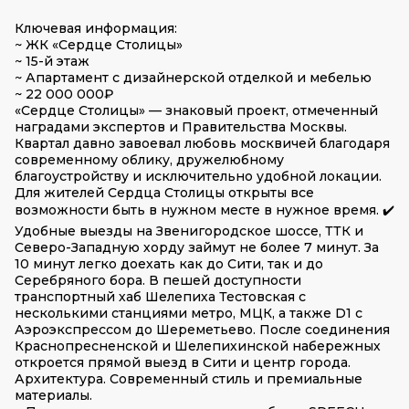
Ключевая информация:
~ ЖК «Сердце Столицы»
~ 15-й этаж
~ Апартамент с дизайнерской отделкой и мебелью
~ 22 000 000₽
«Сердце Столицы» — знаковый проект, отмеченный
наградами экспертов и Правительства Москвы.
Квартал давно завоевал любовь москвичей благодаря
современному облику, дружелюбному
благоустройству и исключительно удобной локации.
Для жителей Сердца Столицы открыты все
возможности быть в нужном месте в нужное время. ✔️
Удобные выезды на Звенигородское шоссе, ТТК и
Северо-Западную хорду займут не более 7 минут. За
10 минут легко доехать как до Сити, так и до
Серебряного бора. В пешей доступности
транспортный хаб Шелепиха Тестовская с
несколькими станциями метро, МЦК, а также D1 с
Аэроэкспрессом до Шереметьево. После соединения
Краснопресненской и Шелепихинской набережных
откроется прямой выезд в Сити и центр города.
Архитектура. Современный стиль и премиальные
материалы.