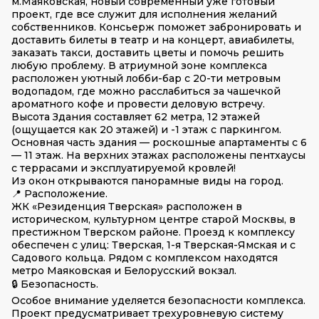
м.Маяковская, новый современный уже готовый
проект, где все служит для исполнения желаний
собственников. Консьерж поможет забронировать и
доставить билеты в театр и на концерт, авиабилеты,
заказать такси, доставить цветы и помочь решить
любую проблему. В атриумной зоне комплекса
расположен уютный лобби-бар с 20-ти метровым
водопадом, где можно расслабиться за чашечкой
ароматного кофе и провести деловую встречу.
Высота Здания составляет 62 метра, 12 этажей
(ощущается как 20 этажей) и -1 этаж с паркингом.
Основная часть здания — роскошные апартаменты c 6
— 11 этаж. На верхних этажах расположены пентхаусы
с террасами и эксплуатируемой кровлей!
Из окон открываются панорамные виды на город.
📍 Расположение.
ЖК «Резиденция Тверская» расположен в
историческом, культурном центре старой Москвы, в
престижном Тверском районе. Проезд к комплексу
обеспечен с улиц: Тверская, 1-я Тверская-Ямская и с
Садового кольца. Рядом с комплексом находятся
метро Маяковская и Белорусский вокзал.
🔒 Безопасность.
Особое внимание уделяется безопасности комплекса.
Проект предусматривает трехуровневую систему