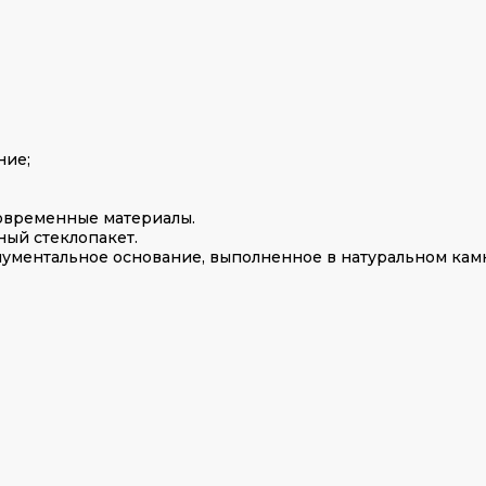
ние;
овременные материалы.
ный стеклопакет.
ментальное основание, выполненное в натуральном камн