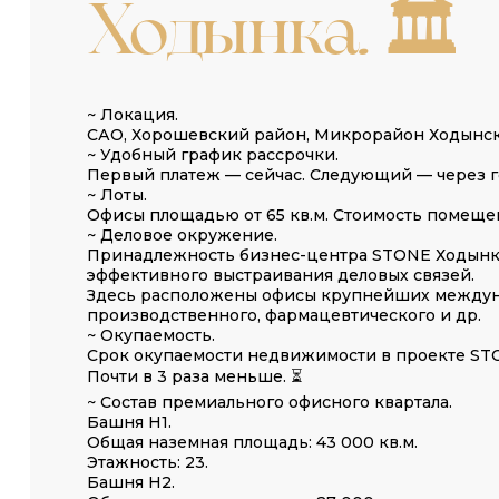
Ходынка. 🏛️
~ Локация.
САО, Хорошевский район, Микрорайон Ходынское
~ Удобный график рассрочки.
Первый платеж — сейчас. Следующий — через г
~ Лоты.
Офисы площадью от 65 кв.м. Стоимость помещени
~ Деловое окружение.
Принадлежность бизнес-центра STONE Ходынка 
эффективного выстраивания деловых связей.
Здесь расположены офисы крупнейших междуна
производственного, фармацевтического и др.
~ Окупаемость.
Срок окупаемости недвижимости в проекте STON
Почти в 3 раза меньше. ⏳
~ Состав премиального офисного квартала.
Башня Н1.
Общая наземная площадь: 43 000 кв.м.
Этажность: 23.
Башня Н2.