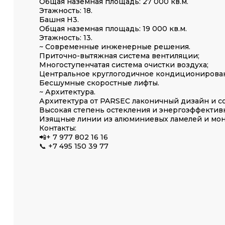
Общая наземная площадь: 27 000 кв.м.
Этажность: 18.
Башня Н3.
Общая наземная площадь: 19 000 кв.м.
Этажность: 13.
~ Современные инженерные решения.
Приточно-вытяжная система вентиляции;
Многоступенчатая система очистки воздуха;
Центральное круглогодичное кондиционирова
Бесшумные скоростные лифты.
~ Архитектура.
Архитектура от PARSEC лаконичный дизайн и с
Высокая степень остекления и энергоэффектив
Изящные линии из алюминиевых ламелей и мону
Контакты:
📲+ 7 977 802 16 16
📞 +7 495 150 39 77