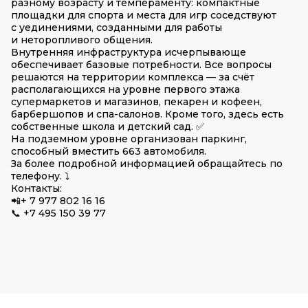
разному возрасту и темпераменту: компактные
площадки для спорта и места для игр соседствуют
с уединениями, созданными для работы
и неторопливого общения.
Внутренняя инфраструктура исчерпыва­юще
обеспечивает базовые потребности. Все вопросы
решаются на территории комплекса — за счёт
располагающихся на уровне первого этажа
супермаркетов и магазинов, пекарен и кофеен,
барбершо­пов и спа-салонов. Кроме того, здесь есть
собственные школа и детский сад. ✅
На подземном уровне организован паркинг,
способный вместить 663 автомобиля.
За более подробной информацией обращайтесь по
телефону. ⤵️
Контакты:
📲+ 7 977 802 16 16
📞 +7 495 150 39 77