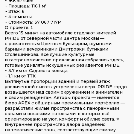
~ ЖК «Pride»
~ Площадь: 116.1 м²
~ Этаж: 6
~ 4 комнаты
~ Стоимость: 37 067 717₽
О проекте. ⤵️
Всего 15 минут на автомобиле отделяют жителей
PRIDE от северной части центра Москвы —
с романтичным Цветным буль­варом, шумными
барными вечеринками Дмитровки, бутиками
Столешникова. Все лучшие культурные
и гастрономические приключения собрались здесь,
готовые удивлять искушенных резидентов PRIDE.
~ 3.7 км от Садового кольца;
~ 1.1 км от ТТК.
Вытянутые пропорции зданий и первый этаж
увеличенной высоты устремлены вверх. PRIDE гордо
возвышается над своим окружением и внимателен
к своим резидентам. Авторы проекта — именитое
бюро APEX с обширным премиальным портфолио —
разработали жилые простран­ства с панорамными
окнами и высокими потолками, в которых всё
ориентировано на уют, комфорт и обилие света. ⚜️
Внутреннее пространство двора разделено
на тематические зоны, соответствующие самому