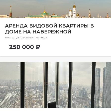
Ремонт
Район
Район
АРЕНДА ВИДОВОЙ КВАРТИРЫ В
ДОМЕ НА НАБЕРЕЖНОЙ
Метро
Москва, улица Серафимовича, 2
Метро
250 000 ₽
Количество комнат
5 и более