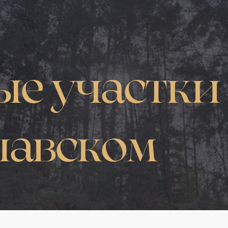
е участки о
славском