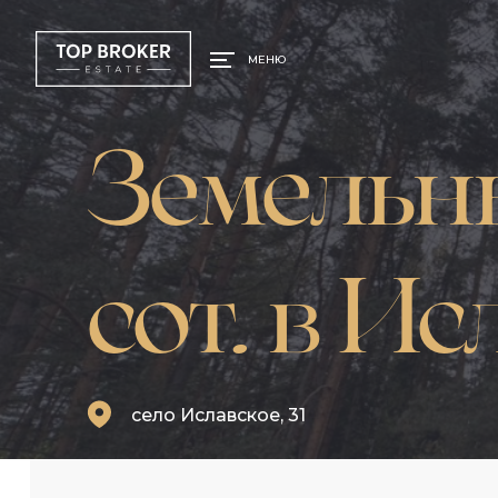
МЕНЮ
Земельны
сот. в И
село Иславское, 31