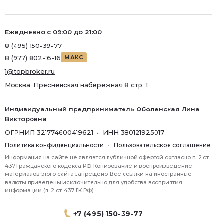
Ремонт
Район
Ежедневно с 09:00 до 21:00
Район
8 (495) 150-39-77
8 (977) 802-16-16
МАКС
Метро
1@topbroker.ru
Метро
Москва, Пресненская набережная 8 стр. 1
Количество комнат
Индивидуальный предприниматель Оболенская Лина
Викторовна
ОГРНИП 321774600419621 • ИНН 380121925017
Политика конфиденциальности
·
Пользовательское соглашение
Информация на сайте не является публичной офертой согласно п. 2 ст.
437 Гражданского кодекса РФ. Копирование и воспроизведение
материалов этого сайта запрещено. Все ссылки на иностранные
валюты приведены исключительно для удобства восприятия
информации (п. 2 ст. 437 ГК РФ).
+7 (495) 150-39-77