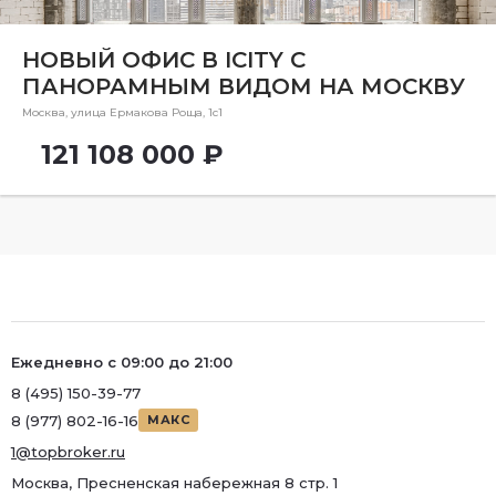
Ремонт
Район
НОВЫЙ ОФИС В ICITY С
ПАНОРАМНЫМ ВИДОМ НА МОСКВУ
Район
Москва, улица Ермакова Роща, 1с1
Метро
121 108 000 ₽
Метро
Количество комнат
Ежедневно с 09:00 до 21:00
8 (495) 150-39-77
8 (977) 802-16-16
МАКС
1@topbroker.ru
Москва, Пресненская набережная 8 стр. 1