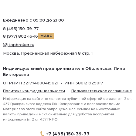
Ремонт
Район
Ежедневно с 09:00 до 21:00
Район
8 (495) 150-39-77
8 (977) 802-16-16
МАКС
Метро
1@topbroker.ru
Метро
Москва, Пресненская набережная 8 стр. 1
Количество комнат
Индивидуальный предприниматель Оболенская Лина
Викторовна
ОГРНИП 321774600419621 • ИНН 380121925017
Политика конфиденциальности
·
Пользовательское соглашение
Информация на сайте не является публичной офертой согласно п. 2 ст.
437 Гражданского кодекса РФ. Копирование и воспроизведение
материалов этого сайта запрещено. Все ссылки на иностранные
валюты приведены исключительно для удобства восприятия
информации (п. 2 ст. 437 ГК РФ).
+7 (495) 150-39-77