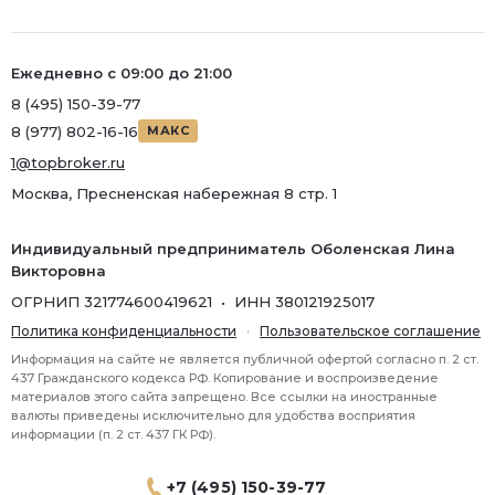
Ремонт
Район
Ежедневно с 09:00 до 21:00
Район
8 (495) 150-39-77
8 (977) 802-16-16
МАКС
Метро
1@topbroker.ru
Метро
Москва, Пресненская набережная 8 стр. 1
Количество комнат
Индивидуальный предприниматель Оболенская Лина
Викторовна
ОГРНИП 321774600419621 • ИНН 380121925017
Политика конфиденциальности
·
Пользовательское соглашение
Информация на сайте не является публичной офертой согласно п. 2 ст.
437 Гражданского кодекса РФ. Копирование и воспроизведение
материалов этого сайта запрещено. Все ссылки на иностранные
валюты приведены исключительно для удобства восприятия
информации (п. 2 ст. 437 ГК РФ).
+7 (495) 150-39-77