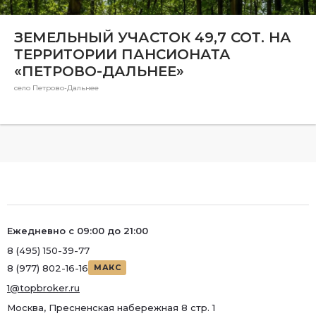
Ремонт
ЗЕМЕЛЬНЫЙ УЧАСТОК 49,7 СОТ. НА
Район
ТЕРРИТОРИИ ПАНСИОНАТА
Район
«ПЕТРОВО-ДАЛЬНЕЕ»
Метро
село Петрово-Дальнее
Метро
Количество комнат
Ежедневно с 09:00 до 21:00
8 (495) 150-39-77
8 (977) 802-16-16
МАКС
1@topbroker.ru
Москва, Пресненская набережная 8 стр. 1