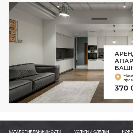
АРЕН
АПАР
БАШН
Моск
проез
370 
КАТАЛОГ НЕДВИЖИМОСТИ
УСЛУГИ И СДЕЛКИ
НОВО