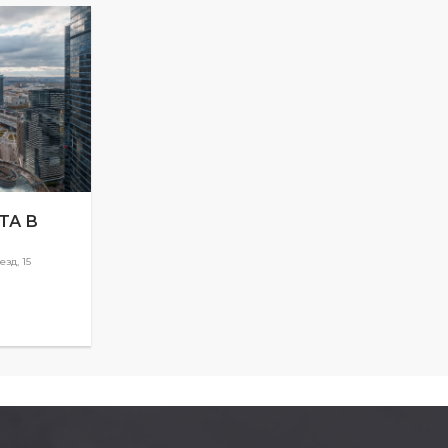
ТА В
зд, 15