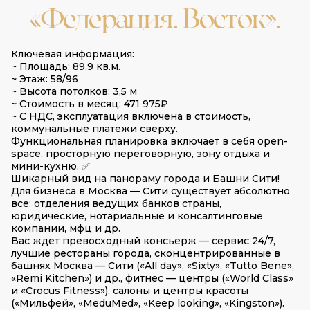
«Федерация. Восток».
Ключевая информация:
~ Площадь: 89,9 кв.м.
~ Этаж: 58/96
~ Высота потолков: 3,5 м
~ Стоимость в месяц: 471 975₽
~ С НДС, эксплуатация включена в стоимость,
коммунальные платежи сверху.
Функциональная планировка включает в себя open-
space, просторную переговорную, зону отдыха и
мини-кухню. ✅
Шикарный вид на панораму города и Башни Сити!
Для бизнеса в Москва — Сити существует абсолютно
все: отделения ведущих банков страны,
юридические, нотариальные и консалтинговые
компании, мфц и др.
Вас ждет превосходный консьерж — сервис 24/7,
лучшие рестораны города, сконцентрированные в
башнях Москва — Сити («All day», «Sixty», «Tutto Bene»,
«Remi Kitchen») и др., фитнес — центры («World Class»
и «Crocus Fitness»), салоны и центры красоты
(«Мильфей», «MeduMed», «Keep looking», «Kingston»).