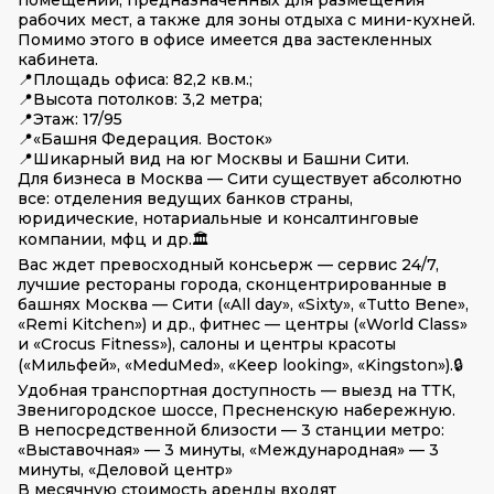
помещений, предназначенных для размещения
рабочих мест, а также для зоны отдыха с мини-кухней.
Помимо этого в офисе имеется два застекленных
кабинета.
📍Площадь офиса: 82,2 кв.м.;
📍Высота потолков: 3,2 метра;
📍Этаж: 17/95
📍«Башня Федерация. Восток»
📍Шикарный вид на юг Москвы и Башни Сити.
Для бизнеса в Москва — Сити существует абсолютно
все: отделения ведущих банков страны,
юридические, нотариальные и консалтинговые
компании, мфц и др.🏛️
Вас ждет превосходный консьерж — сервис 24/7,
лучшие рестораны города, сконцентрированные в
башнях Москва — Сити («All day», «Sixty», «Tutto Bene»,
«Remi Kitchen») и др., фитнес — центры («World Class»
и «Crocus Fitness»), салоны и центры красоты
(«Мильфей», «MeduMed», «Keep looking», «Kingston»).🔒
Удобная транспортная доступность — выезд на ТТК,
Звенигородское шоссе, Пресненскую набережную.
В непосредственной близости — 3 станции метро:
«Выставочная» — 3 минуты, «Международная» — 3
минуты, «Деловой центр»
В месячную стоимость аренды входят