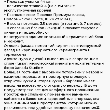
~ Площадь участка: 44 сот.;
~ Количество этажей: 4 (на 3-ем этаже
эксплуатируемая кровля);
~ Расположение: Поселок Премиум-класса,
Новорижское шоссе, 18 км от МКАД.
~ Высота потолков: 3,5 метров (в гостиной: 7 метров).
~ 8 спаленных блоков (каждый включает санузел с
окнами и гардеробную).
Конструктив здания: кирпичный керамический блок
и монолит.
Отделка фасада: немецкий кирпич, вентилируемый
фасад из крупноформатного керамогранита и
термоясеня.
Архитектура и дизайн выполнены в современном
стиле (fusion, неоклассика) именитым архитектурным
бюро Xanadu Studio⚜️
Большая гостиная с высокими потолками 7 метров и
камином переходит в просторную столовую с
открытой кухней. Вторая кухня – барбекю имеет
выход на всесезонную открытую веранду. В доме
предусмотрено все для комфортного проживания:
просторные спальни с приватными ванными,
кабинеты с балконами, гардеробные, спортзал, спа-
зона, винный зал и пространства, которые можно
реализовать под удобные владельцу назначения🏛️