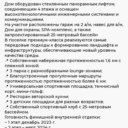
Дом оборудован стеклянным панорамным лифтом,
соединяющим 4 этажа и оснащен
высокотехнологичными инженерными системами и
коммуникациями.
На участке расположены гараж на 2 а/м, навес для а/м,
Дом для охраны, SPA-комплекс, а также
запроектированный 25-метровый бассейн
В поселке премиум-класса реализуются самые
передовые подходы к формированию ландшафта и
инфраструктуры, обеспечивающие новый уровень
качества среды.
📍 Собственная набережная протяженностью 1,6 км с
пляжной зоной;
📍 3 парка с разнообразными lounge-зонами;
📍 Благоустроенные прогулочные маршруты
протяженностью протяженностью более 6 км;
📍 Универсальная спортивная площадка, теннисный
корт, мини-гольф;
📍 Ресторан авторской кухни;
📍 3 детских площадки для разных возрастов;
📍 Собственный спортивный клуб с 25-метровым
бассейном.
Готовность финишной внутренней отделки:
~ 1 этап декабрь 2023 г.
~ 2 этап – март 2024 г.