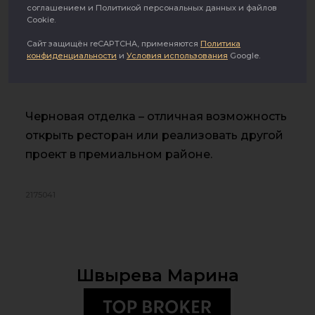
соглашением и Политикой персональных данных и файлов
двора расположен на первом этаже. В
Cookie.
помещении установлена приточная
Сайт защищён reCAPTCHA, применяются
Политика
вентиляция, большие витринные окна,
конфиденциальности
и
Условия использования
Google.
потолки 4.8 м.
Черновая отделка – отличная возможность
открыть ресторан или реализовать другой
проект в премиальном районе.
2175041
Швырева Марина