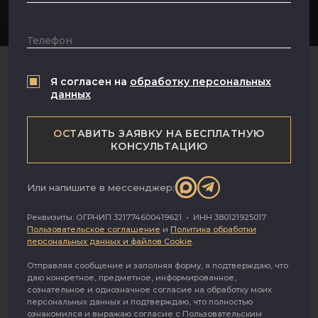
Москва
Телефон
Я согласен на
обработку персональных
ТИП НЕДВИЖИМОСТИ
данных
ПОМЕЩЕНИЕ СВОБОДНОГО НАЗНАЧЕНИЯ
ОСТАВИТЬ ЗАЯВКУ НА БЕСПЛАТНУЮ
КОНСУЛЬТАЦИЮ
ПЛОЩАДЬ
СТОИМОСТЬ
1
2
1 000 000 ₽
176.3
м
Или напишите в мессенджер:
Сдается просторное помещение на первой
Реквизиты: ОГРНИП 321774600419621 • ИНН 380121925017
линии в престижном жилом комплексе
Пользовательское соглашение
и
Политика обработки
персональных данных и файлов Cookie
.
бизнес-класса «Золотой» на острове
Балчуг, общей площадью 176.3 м2.
Отправляя сообщение и заполняя форму, я подтверждаю, что
даю конкретное, предметное, информированное,
сознательное и однозначное согласие на обработку моих
персональных данных и подтверждаю, что полностью
Объект с отдельным входом с улицы и со
ознакомился и выражаю согласие с Пользовательским