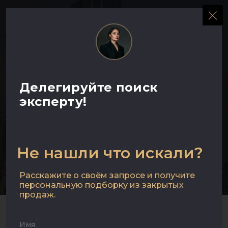
МЕНЮ
Видовая
Делегируйте поиск
эксперту!
квартира в ЖК
Режиссёр
Не нашли что искали?
Москва, улица Вильгельма Пика, 1
Расскажите о своём запросе и получите
персональную подборку из закрытых
продаж.
Имя
ТИП НЕДВИЖИМОСТИ