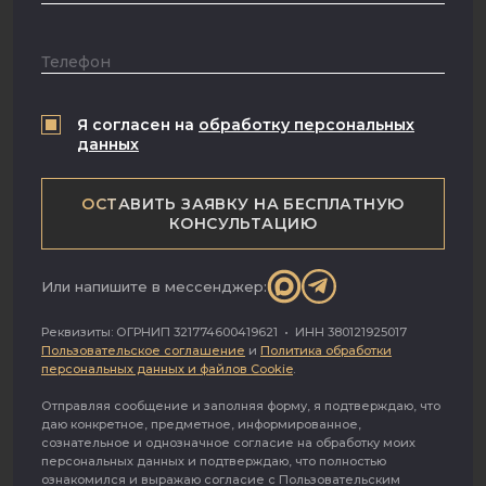
КВАРТИРА
Телефон
2
27
/ 48
КОЛИЧЕСТВО
КОМНАТ
ЭТАЖНОСТЬ
Я согласен на
обработку персональных
данных
ПЛОЩАДЬ
СТОИМОСТЬ
2
37 500 000 ₽
64.9
м
ОСТАВИТЬ ЗАЯВКУ НА БЕСПЛАТНУЮ
КОНСУЛЬТАЦИЮ
СРОЧНАЯ ПРОДАЖА!
Или напишите в мессенджер:
Реквизиты: ОГРНИП 321774600419621 • ИНН 380121925017
Оперативный показ!
Пользовательское соглашение
и
Политика обработки
персональных данных и файлов Cookie
.
Продаётся двухкомнатная ВИДОВАЯ
Отправляя сообщение и заполняя форму, я подтверждаю, что
даю конкретное, предметное, информированное,
квартира в доме премиум-класса возле
сознательное и однозначное согласие на обработку моих
персональных данных и подтверждаю, что полностью
парка ВДНХ. Потрясающий вид в сторону
ознакомился и выражаю согласие с Пользовательским