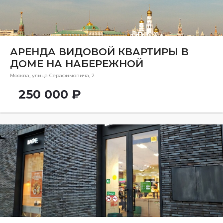
Общая площадь, м
Ремонт
Ремонт
АРЕНДА ВИДОВОЙ КВАРТИРЫ В
ДОМЕ НА НАБЕРЕЖНОЙ
Метро
Москва, улица Серафимовича, 2
Метро
250 000 ₽
Количество комнат
5 и более