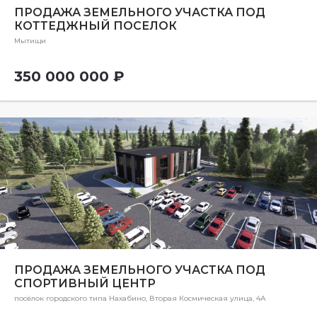
соглашением и Политикой персональных данных и файлов
ПРОДАЖА ЗЕМЕЛЬНОГО УЧАСТКА ПОД
Cookie.
КОТТЕДЖНЫЙ ПОСЕЛОК
Мытищи
Сайт защищён reCAPTCHA, применяются
Политика
конфиденциальности
и
Условия использования
Google.
350 000 000 ₽
ПРОДАЖА ЗЕМЕЛЬНОГО УЧАСТКА ПОД
СПОРТИВНЫЙ ЦЕНТР
посёлок городского типа Нахабино, Вторая Космическая улица, 4А