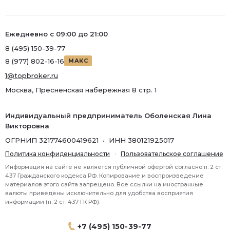
Ремонт
Район
Ежедневно с 09:00 до 21:00
Район
8 (495) 150-39-77
8 (977) 802-16-16
МАКС
Метро
1@topbroker.ru
Метро
Москва, Пресненская набережная 8 стр. 1
Количество комнат
Индивидуальный предприниматель Оболенская Лина
Викторовна
ОГРНИП 321774600419621 • ИНН 380121925017
Политика конфиденциальности
·
Пользовательское соглашение
Информация на сайте не является публичной офертой согласно п. 2 ст.
437 Гражданского кодекса РФ. Копирование и воспроизведение
материалов этого сайта запрещено. Все ссылки на иностранные
валюты приведены исключительно для удобства восприятия
информации (п. 2 ст. 437 ГК РФ).
+7 (495) 150-39-77