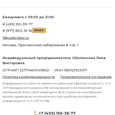
Ремонт
Район
Ежедневно с 09:00 до 21:00
Район
8 (495) 150-39-77
8 (977) 802-16-16
МАКС
Метро
1@topbroker.ru
Метро
Москва, Пресненская набережная 8 стр. 1
Количество комнат
Индивидуальный предприниматель Оболенская Лина
Викторовна
ОГРНИП 321774600419621 • ИНН 380121925017
Политика конфиденциальности
·
Пользовательское соглашение
Информация на сайте не является публичной офертой согласно п. 2 ст.
437 Гражданского кодекса РФ. Копирование и воспроизведение
материалов этого сайта запрещено. Все ссылки на иностранные
валюты приведены исключительно для удобства восприятия
информации (п. 2 ст. 437 ГК РФ).
+7 (495) 150-39-77