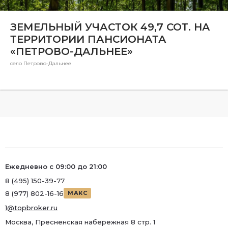
Ремонт
ЗЕМЕЛЬНЫЙ УЧАСТОК 49,7 СОТ. НА
Район
ТЕРРИТОРИИ ПАНСИОНАТА
Район
«ПЕТРОВО-ДАЛЬНЕЕ»
Метро
село Петрово-Дальнее
Метро
Количество комнат
Ежедневно с 09:00 до 21:00
8 (495) 150-39-77
8 (977) 802-16-16
МАКС
1@topbroker.ru
Москва, Пресненская набережная 8 стр. 1