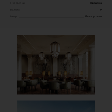
Тип сделки
Продажа
Валюта
₽
Метро
Белорусская