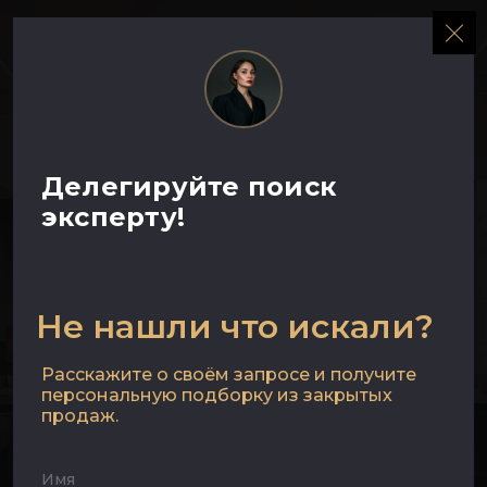
МЕНЮ
Просторный
Делегируйте поиск
эксперту!
офис в
премиальном
Не нашли что искали?
пространстве —
Расскажите о своём запросе и получите
персональную подборку из закрытых
продаж.
«Дом Правды»
Имя