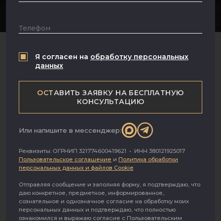
Москва, улица Правды, 24
Телефон
Я согласен на
обработку персональных
ТИП НЕДВИЖИМОСТИ
данных
ОФИС
ОСТАВИТЬ ЗАЯВКУ НА БЕСПЛАТНУЮ
КОНСУЛЬТАЦИЮ
ПЛОЩАДЬ
СТОИМОСТЬ
2
/ 9
2
294 929 675 ₽
315
ЭТАЖНОСТЬ
м
Или напишите в мессенджер:
Предлагается к приобретению просторный
Реквизиты: ОГРНИП 321774600419621 • ИНН 380121925017
офис площадью 315 кв. м, расположенный
Пользовательское соглашение
и
Политика обработки
персональных данных и файлов Cookie
.
на 2 этаже офисного пространства
премиум-класса — «Дом Правды». Это
Отправляя сообщение и заполняя форму, я подтверждаю, что
даю конкретное, предметное, информированное,
результат безупречной реставрации
сознательное и однозначное согласие на обработку моих
персональных данных и подтверждаю, что полностью
исторического здания в стиле
ознакомился и выражаю согласие с Пользовательским