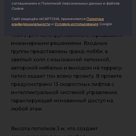
конструктивизма. Архитектурный облик
соглашением и Политикой персональных данных и файлов
Cookie.
воссоздан с максимальной точностью и
органично адаптирован под современные
Сайт защищён reCAPTCHA, применяются
Политика
конфиденциальности
и
Условия использования
Google.
стандарты. Здесь сочетается строгая
геометрия конструктивизма с передовыми
инженерными решениями. Входные
группы представлены гранд-лобби, а
светлый холл с изысканной лепниной,
авторской мебелью и выходом на террасу-
патио задает тон всему проекту. В проекте
предусмотрено 13 скоростных лифтов с
интеллектуальной системой управления,
гарантирующей мгновенный доступ на
любой этаж.
Высота потолков 3 м, что создает