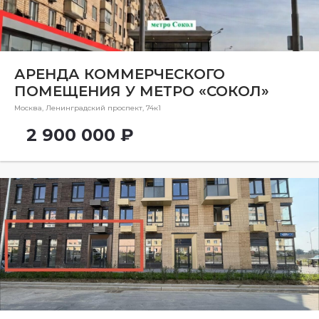
Ремонт
Район
Район
АРЕНДА КОММЕРЧЕСКОГО
ПОМЕЩЕНИЯ У МЕТРО «СОКОЛ»
Метро
Москва, Ленинградский проспект, 74к1
Метро
2 900 000 ₽
Количество комнат