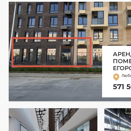
АРЕН
ПОМЕ
ЕГОР
Любе
571 